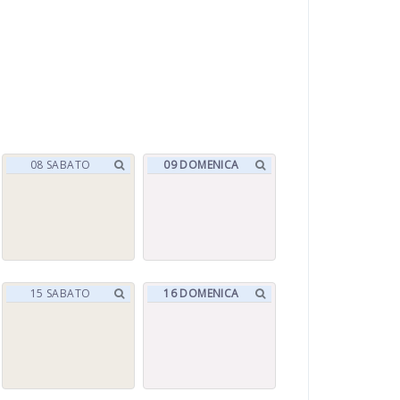
08
SABATO
09
DOMENICA
15
SABATO
16
DOMENICA