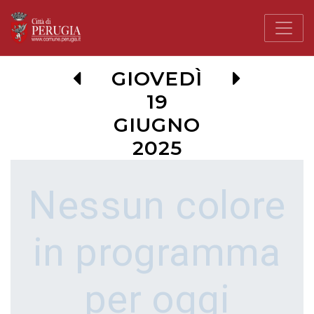
GIOVEDÌ
19
GIUGNO
2025
Nessun colore
in programma
per oggi