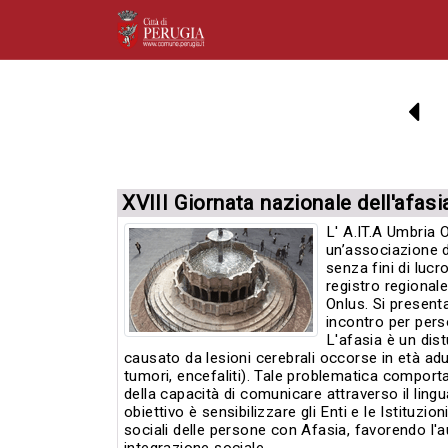
XVIII Giornata nazionale dell'afas
L' A.IT.A Umbria 
un’associazione d
senza fini di lucro
registro regional
Onlus. Si presen
incontro per pers
L'afasia è un dis
causato da lesioni cerebrali occorse in età adul
tumori, encefaliti). Tale problematica comporta 
della capacità di comunicare attraverso il lingu
obiettivo è sensibilizzare gli Enti e le Istituzion
sociali delle persone con Afasia, favorendo l'