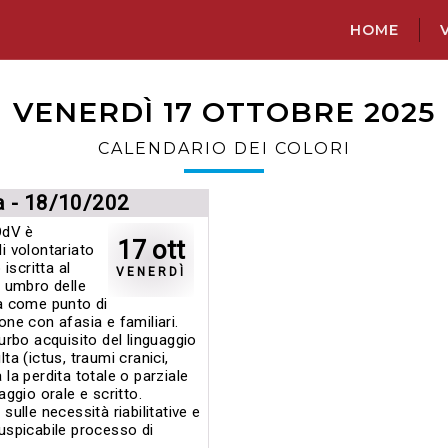
HOME
V
VENERDÌ 17 OTTOBRE 2025
CALENDARIO DEI COLORI
ia - 18/10/202
OdV è
17 ott
i volontariato
 iscritta al
VENERDÌ
e umbro delle
ta come punto di
one con afasia e familiari.
turbo acquisito del linguaggio
ta (ictus, traumi cranici,
la perdita totale o parziale
aggio orale e scritto.
i sulle necessità riabilitative e
auspicabile processo di